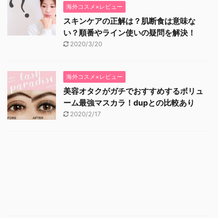
海外コスメ×レビュー
スキンケアの正解は？肌断食は意味な
い？順番やライン使いの疑問を解決！
2020/3/20
海外コスメ×レビュー
美容オタクがガチでおすすめするボリュ
ーム最強マスカラ！dupとの比較あり
2020/2/17