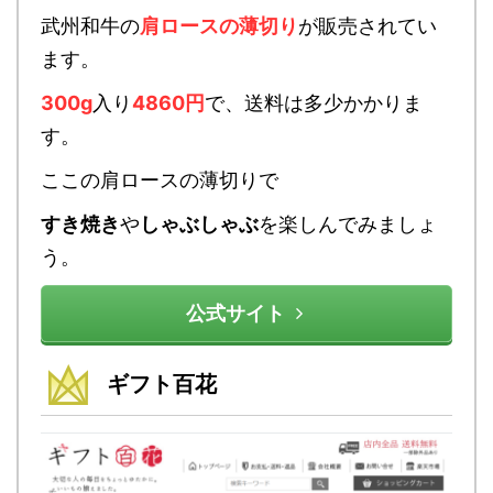
武州和牛の
肩ロースの薄切り
が販売されてい
ます。
300g
入り
4860円
で、送料は多少かかりま
す。
ここの肩ロースの薄切りで
すき焼き
や
しゃぶしゃぶ
を楽しんでみましょ
う。
公式サイト
ギフト百花