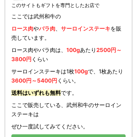
このサイトもギフトを専門としたお店で
ここでは武州和牛の
ロース肉
や
バラ肉
、
サーロインステーキ
を販
売しています。
ロース肉やバラ肉は、
100g
あたり
2500円～
3800円
くらい
サーロインステーキは1枚
100g
で、1枚あたり
3600円～5400円
くらい。
送料はいずれも無料
です。
ここで販売している、武州和牛のサーロイン
ステーキは
ぜひ一度試してみてください。