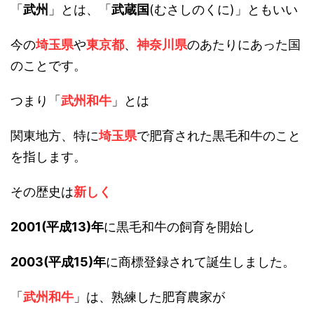
「
武州
」とは、「
武蔵国
(むさしのくに)」ともいい
今の
埼玉県
や
東京都
、
神奈川県
のあたりにあった国
のことです。
つまり「
武州和牛
」とは
関東地方、特に
埼玉県
で肥育された黒毛和牛のこと
を指します。
その歴史は
新しく
2001(平成13)年
に黒毛和牛の飼育を開始し
2003(平成15)年
に商標登録されて誕生しました。
「
武州和牛
」は、熟練した肥育農家が