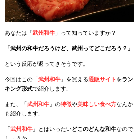
あなたは「
武州和牛
」って知っていますか？
「武州の和牛だろうけど、武州ってどこだろう？」
という反応が返ってきそうです。
今回はこの「
武州和牛
」を買える
通販サイト
を
ラン
キング形式
で紹介します。
また、「
武州和牛
」の
特徴
や
美味しい食べ方
なんか
も紹介します。
「
武州和牛
」とはいったい
どこのどんな和牛
なので
しょうか。