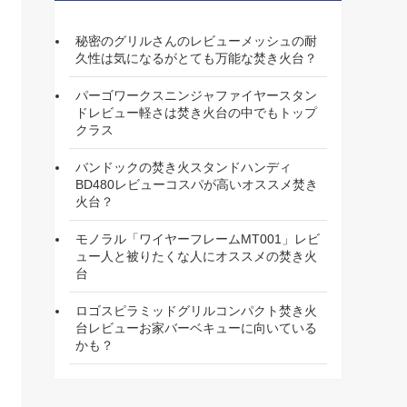
秘密のグリルさんのレビューメッシュの耐
久性は気になるがとても万能な焚き火台？
パーゴワークスニンジャファイヤースタン
ドレビュー軽さは焚き火台の中でもトップ
クラス
バンドックの焚き火スタンドハンディ
BD480レビューコスパが高いオススメ焚き
火台？
モノラル「ワイヤーフレームMT001」レビ
ュー人と被りたくな人にオススメの焚き火
台
ロゴスピラミッドグリルコンパクト焚き火
台レビューお家バーベキューに向いている
かも？