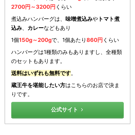
2700円～3200円
くらい
煮込みハンバーグは、
味噌煮込み
や
トマト煮
込み
、
カレー
などもあり
1個
150g～200g
で、1個あたり
860円
くらい
ハンバーグは1種類のみもありますし、全種類
のセットもあります。
送料はいずれも無料です
。
蔵王牛を堪能したい方
はこちらのお店で決ま
りです。
公式サイト