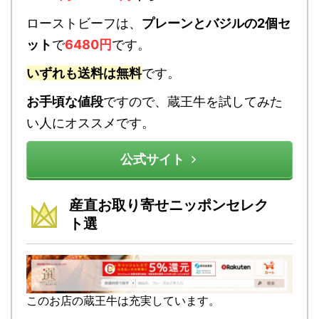
ローストビーフは、
プレーンとバジルの2個セ
ット
で
6480円
です。
いずれも送料は無料
です。
お手頃な値段
ですので、蔵王牛を試してみた
い人にオススメです。
公式サイト
産直お取り寄せニッポンセレク
ト選
このお店の蔵王牛は充実しています。