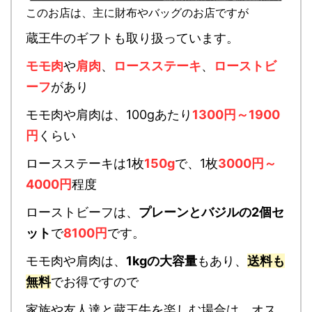
このお店は、主に財布やバッグのお店ですが
蔵王牛のギフトも取り扱っています。
モモ肉
や
肩肉
、
ロースステーキ
、
ローストビ
ーフ
があり
モモ肉や肩肉は、100gあたり
1300円～1900
円
くらい
ロースステーキは1枚
150g
で、1枚
3000円～
4000円
程度
ローストビーフは、
プレーンとバジルの2個セ
ット
で
8100円
です。
モモ肉や肩肉は、
1kgの大容量
もあり、
送料も
無料
でお得ですので
家族や友人達と蔵王牛を楽しむ場合は、オス