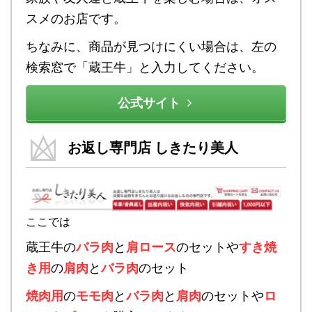
スメのお店です。
ちなみに、商品が見つけにくい場合は、左の
検索窓で「蔵王牛」と入力してください。
公式サイト
お返し専門店 しきたり美人
ここでは
蔵王牛の
バラ肉
と
肩ロース
のセットや
すき焼
き用
の
肩肉
と
バラ肉
のセット
焼肉用
の
モモ肉
と
バラ肉
と
肩肉
のセットや
ロ