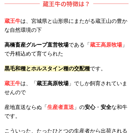
蔵王牛の特徴は？
蔵王牛
は、宮城県と山形県にまたがる蔵王山の豊か
な自然環境の下
高橋畜産グループ直営牧場
である「
蔵王高原牧場
」
で丹精込めて育てられた
黒毛和種とホルスタイン種の交配種
です。
蔵王牛
は、「
蔵王高原牧場
」でしか飼育されていま
せんので
産地直送ならぬ「
生産者直送
」の
安心
・
安全
な和牛
です。
こういった、たったひとつの生産者から出荷される