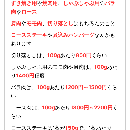
すき焼き用
や
焼肉用
、
しゃぶしゃぶ用
の
バラ
肉
や
ロース
肩肉
や
モモ肉
、
切り落とし
はもちろんのこと
ロースステーキ
や
煮込みハンバーグ
なんかも
あります。
切り落としは、
100g
あたり
800円
くらい
しゃぶしゃぶ用のモモ肉や肩肉は、
100g
あた
り
1400円
程度
バラ肉は、
100g
あたり
1200円～1500円
くら
い
ロース肉は、
100g
あたり
1800円～2200円
く
らい
ロースステーキは1枚が
150g
で、1枚あたり