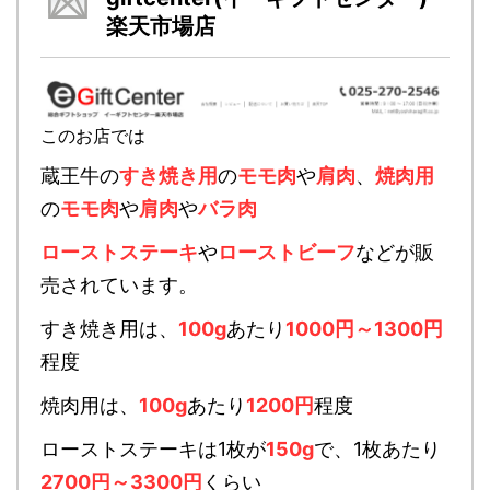
楽天市場店
このお店では
蔵王牛の
すき焼き用
の
モモ肉
や
肩肉
、
焼肉用
の
モモ肉
や
肩肉
や
バラ肉
ローストステーキ
や
ローストビーフ
などが販
売されています。
すき焼き用は、
100g
あたり
1000円～1300円
程度
焼肉用は、
100g
あたり
1200円
程度
ローストステーキは1枚が
150g
で、1枚あたり
2700円～3300円
くらい