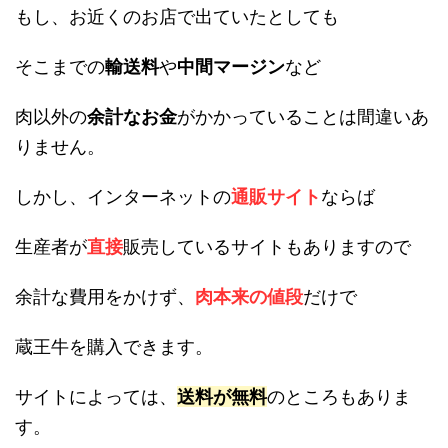
もし、お近くのお店で出ていたとしても
そこまでの
輸送料
や
中間マージン
など
肉以外の
余計なお金
がかかっていることは間違いあ
りません。
しかし、インターネットの
通販サイト
ならば
生産者が
直接
販売しているサイトもありますので
余計な費用をかけず、
肉本来の値段
だけで
蔵王牛を購入できます。
サイトによっては、
送料が無料
のところもありま
す。