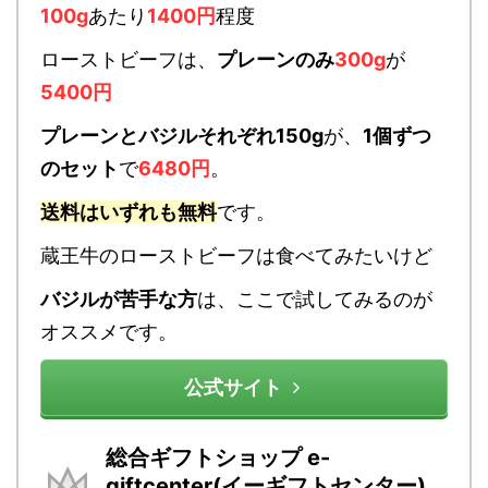
100g
あたり
1400円
程度
ローストビーフは、
プレーンのみ
300g
が
5400円
プレーンとバジルそれぞれ150g
が、
1個ずつ
のセット
で
6480円
。
送料はいずれも無料
です。
蔵王牛のローストビーフは食べてみたいけど
バジルが苦手な方
は、ここで試してみるのが
オススメです。
公式サイト
総合ギフトショップ e-
giftcenter(イーギフトセンター)