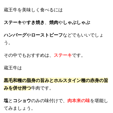
蔵王牛を美味しく食べるには
ステーキ
や
すき焼き
、
焼肉
や
しゃぶしゃぶ
ハンバーグ
や
ローストビーフ
などでもいいでしょ
う。
その中でもおすすめは、
ステーキ
です。
蔵王牛は
黒毛和種の脂身の旨みとホルスタイン種の赤身の旨
みを併せ持つ
牛肉です。
塩
と
コショウ
のみの味付けで、
肉本来の味
を堪能し
てみましょう。