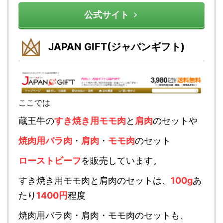
公式サイト
JAPAN GIFT(ジャパンギフト)
ここでは
蔵王牛の
すき焼き用モモ肉
と
肩肉
のセットや
焼肉用バラ肉
・
肩肉
・
モモ肉
のセット
ローストビーフ
を販売しています。
すき焼き用モモ肉と肩肉のセットは、
100g
あ
たり
1400円
程度
焼肉用バラ肉・肩肉・モモ肉のセットも、