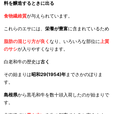
料を醸造するときに出る
食物繊維質
が与えられています。
これらのエサには、
栄養が豊富
に含まれているため
脂肪の混じり方が良く
なり、いろいろな部位に
上質
のサシ
が入りやすくなります。
白老和牛の歴史は
古く
その始まりは
昭和29(1954)年
までさかのぼりま
す。
島根県
から黒毛和牛を数十頭入荷したのが始まりで
す。