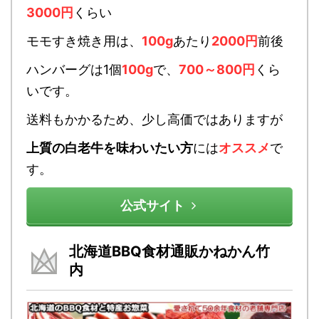
3000円
くらい
モモすき焼き用は、
100g
あたり
2000円
前後
ハンバーグは1個
100g
で、
700～800円
くら
いです。
送料もかかるため、少し高価ではありますが
上質の白老牛を味わいたい方
には
オススメ
で
す。
公式サイト
北海道BBQ食材通販かねかん竹
内