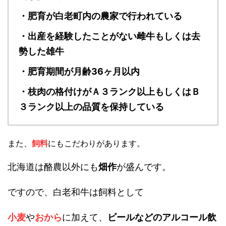
・肥育が白老町内の農家で行われている
・出産を経験したことがない雌牛もしくは去
勢した雄牛
・肥育期間が月齢36ヶ月以内
・枝肉の格付けがＡ３ランク以上もしくはＢ
３ランク以上の品質を保持している
また、
飼料
にもこだわりがあります。
北海道は酪農以外にも
畑作
が盛んです。
ですので、白老和牛は飼料として
小麦
や
おから
に加えて、
ビールなどのアルコール飲