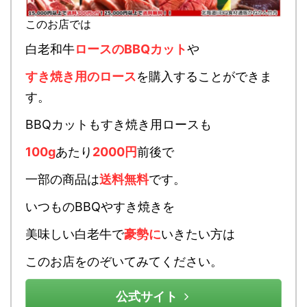
このお店では
白老和牛
ロースのBBQカット
や
すき焼き用のロース
を購入することができま
す。
BBQカットもすき焼き用ロースも
100g
あたり
2000円
前後で
一部の商品は
送料無料
です。
いつものBBQやすき焼きを
美味しい白老牛で
豪勢に
いきたい方は
このお店をのぞいてみてください。
公式サイト