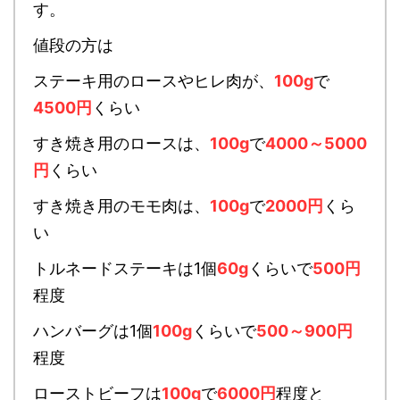
す。
値段の方は
ステーキ用のロースやヒレ肉が、
100g
で
4500円
くらい
すき焼き用のロースは、
100g
で
4000～5000
円
くらい
すき焼き用のモモ肉は、
100g
で
2000円
くら
い
トルネードステーキは1個
60g
くらいで
500円
程度
ハンバーグは1個
100g
くらいで
500～900円
程度
ローストビーフは
100g
で
6000円
程度と