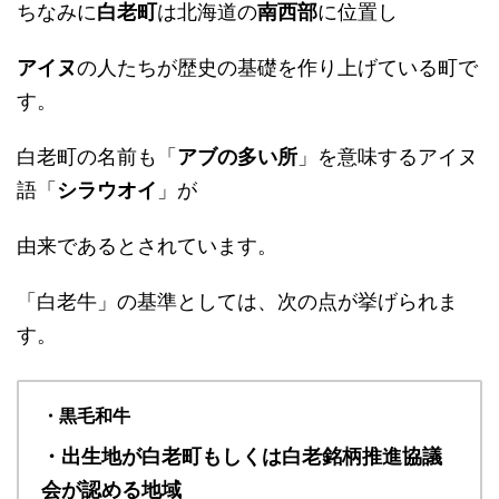
ちなみに
白老町
は北海道の
南西部
に位置し
アイヌ
の人たちが歴史の基礎を作り上げている町で
す。
白老町の名前も「
アブの多い所
」を意味するアイヌ
語「
シラウオイ
」が
由来であるとされています。
「白老牛」の基準としては、次の点が挙げられま
す。
・黒毛和牛
・出生地が白老町もしくは白老銘柄推進協議
会が認める地域