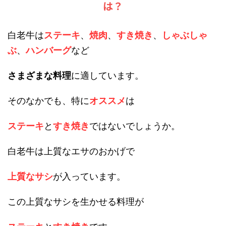
は？
白老牛は
ステーキ
、
焼肉
、
すき焼き
、
しゃぶしゃ
ぶ
、
ハンバーグ
など
さまざまな料理
に適しています。
そのなかでも、特に
オススメ
は
ステーキ
と
すき焼き
ではないでしょうか。
白老牛は上質なエサのおかげで
上質なサシ
が入っています。
この上質なサシを生かせる料理が