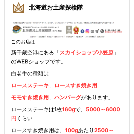
北海道お土産探検隊
このお店は
新千歳空港にある「
スカイショップ小笠原
」
のWEBショップです。
白老牛の種類は
ロースステーキ
、
ロースすき焼き用
モモすき焼き用
、
ハンバーグ
があります。
ロースステーキは1枚
160g
で、
5000～6000
円
くらい
ロースすき焼き用は、
100g
あたり
2500～