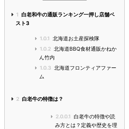
1
白老和牛の通販ランキング一押し店舗ベ
スト3
1.0.1
北海道お土産探検隊
1.0.2
北海道BBQ食材通販かねか
ん竹内
1.0.3
北海道フロンティアファー
ム
2
白老牛の特徴は？
2.0.0.1
白老牛の特徴や読
み方とは？定義や歴史を理