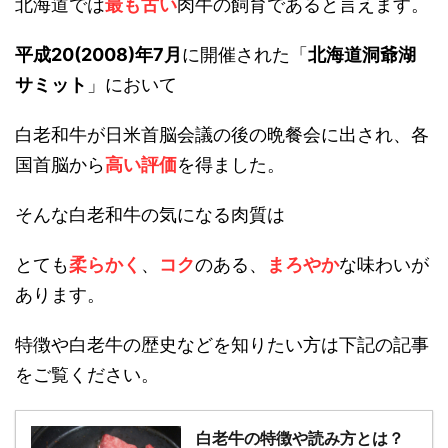
北海道では
最も古い
肉牛の飼育であると言えます。
平成20(2008)年7月
に開催された「
北海道洞爺湖
サミット
」において
白老和牛が日米首脳会議の後の晩餐会に出され、各
国首脳から
高い評価
を得ました。
そんな白老和牛の気になる肉質は
とても
柔らかく
、
コク
のある、
まろやか
な味わいが
あります。
特徴や白老牛の歴史などを知りたい方は下記の記事
をご覧ください。
白老牛の特徴や読み方とは？