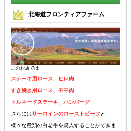
北海道フロンティアファーム
このお店では
ステーキ用ロース
、
ヒレ肉
すき焼き用ロース
、
モモ肉
トルネードステーキ
、
ハンバーグ
さらには
サーロインのローストビーフ
と
様々な種類の白老牛を購入することができま