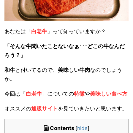
あなたは「
白老牛
」って知っていますか？
「そんな牛聞いたことないなぁ･･･どこの牛なんだ
ろう？」
和牛
と付いてるので、
美味しい牛肉
なのでしょう
か。
今回は「
白老牛
」についての
特徴
や
美味しい食べ方
オススメの
通販サイト
を見ていきたいと思います。
Contents
[
hide
]